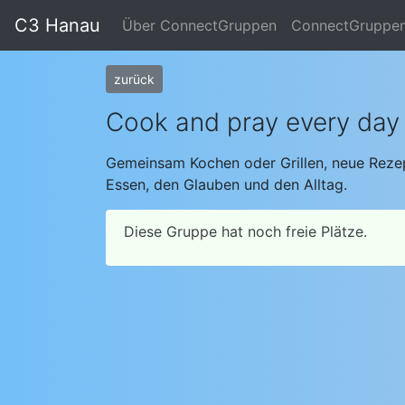
C3 Hanau
Über ConnectGruppen
ConnectGruppe
zurück
Cook and pray every day 
Gemeinsam Kochen oder Grillen, neue Rezep
Essen, den Glauben und den Alltag.
Diese Gruppe hat noch freie Plätze.